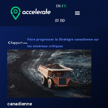
EN
FR
Faire progresser la Stratégie canadienne sur
Rapport
les minéraux critiques
Faire
progresser
la
Stratégie
canadienne