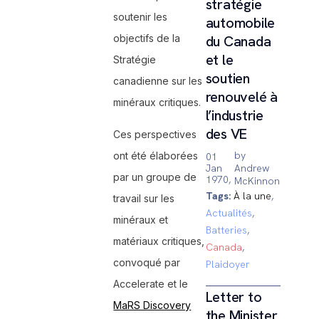
stratégie
soutenir les
automobile
objectifs de la
du Canada
et le
Stratégie
soutien
canadienne sur les
renouvelé à
minéraux critiques.
l’industrie
des VE
Ces perspectives
by
ont été élaborées
01
Jan
Andrew
par un groupe de
1970,
McKinnon
Tags:
À la une
,
travail sur les
Actualités
,
minéraux et
Batteries
,
matériaux critiques,
Canada
,
convoqué par
Plaidoyer
Accelerate et le
Letter to
MaRS Discovery
the Minister