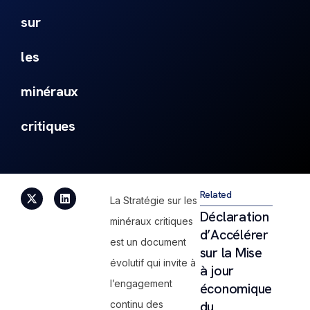
sur
les
minéraux
critiques
Related
La Stratégie sur les
Déclaration
minéraux critiques
d’Accélérer
est un document
sur la Mise
évolutif qui invite à
à jour
l’engagement
économique
du
continu des