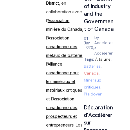
District
, en
of Industry
collaboration avec
and the
Governmen
l’
Association
t of Canada
minière du Canada
,
by
l’
Association
01
Accelerat
Jan
canadienne des
1970,
e-
Accélérer
métaux de batterie
,
Tags:
À la une
,
l’
Alliance
Batteries
,
canadienne pour
Canada
,
Minéraux
les minéraux et
critiques
,
matériaux critiques
Plaidoyer
et l’
Association
Déclaration
canadienne des
d’Accélérer
prospecteurs et
sur
entrepreneurs
. Les