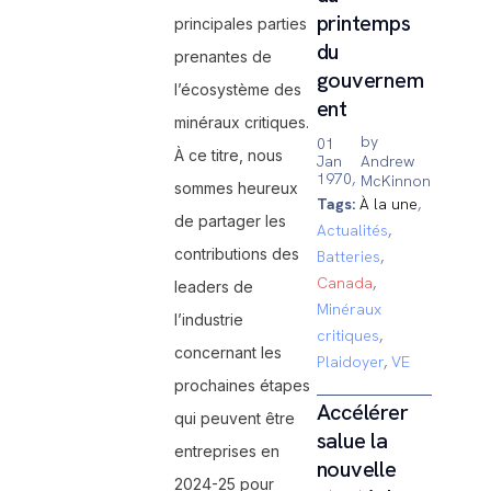
printemps
principales parties
du
prenantes de
gouvernem
l’écosystème des
ent
minéraux critiques.
by
01
À ce titre, nous
Jan
Andrew
1970,
McKinnon
sommes heureux
Tags:
À la une
,
de partager les
Actualités
,
contributions des
Batteries
,
Canada
,
leaders de
Minéraux
l’industrie
critiques
,
concernant les
Plaidoyer
,
VE
prochaines étapes
Accélérer
qui peuvent être
salue la
entreprises en
nouvelle
2024-25 pour