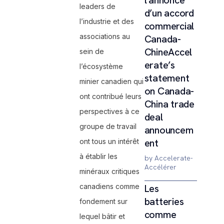
l’annonce
leaders de
d’un accord
l’industrie et des
commercial
associations au
Canada-
ChineAccel
sein de
erate’s
l’écosystème
statement
minier canadien qui
on Canada-
ont contribué leurs
China trade
perspectives à ce
deal
groupe de travail
announcem
ent
ont tous un intérêt
à établir les
by Accelerate-
Accélérer
minéraux critiques
canadiens comme
Les
batteries
fondement sur
comme
lequel bâtir et