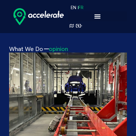
EN
FR
What We Do
opinion